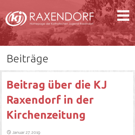
Zum
Inhalt
springen
Katholische Jugend
Raxendorf
Beiträge
Beitrag über die KJ
Raxendorf in der
Kirchenzeitung
Januar 27, 2019